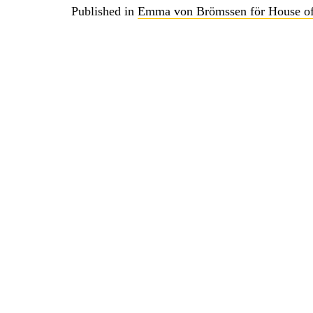
Inläggsnavigering
Published in
Emma von Brömssen för House o