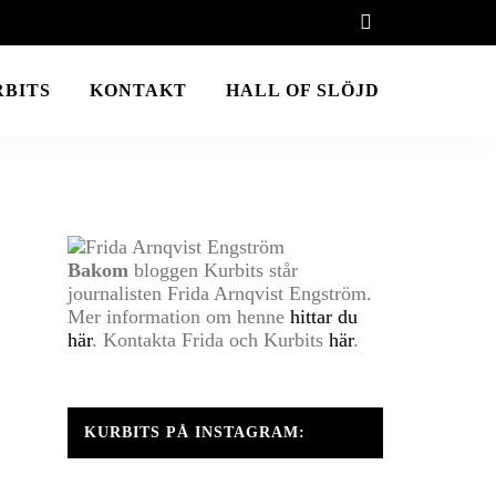
RBITS
KONTAKT
HALL OF SLÖJD
E
Bakom
bloggen Kurbits står
journalisten Frida Arnqvist Engström.
Mer information om henne
hittar du
här
. Kontakta Frida och Kurbits
här
.
KURBITS PÅ INSTAGRAM: